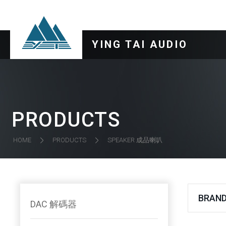
YING TAI AUDIO
PRODUCTS
SPEAKER 成品喇叭
HOME
PRODUCTS
BRAND
DAC 解碼器