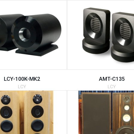
LCY-100K-MK2
AMT-C135
LCY
LCY