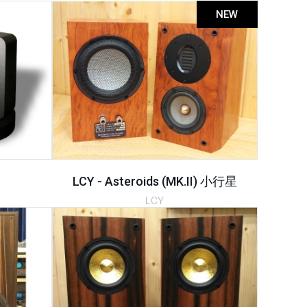
NEW
LCY - Asteroids (MK.II) 小行星
LCY