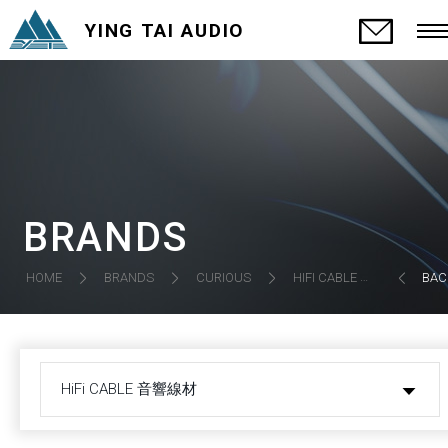
YING TAI AUDIO
BRANDS
HIFI CABLE 音響線材
HOME
BRANDS
CURIOUS
BAC
HiFi CABLE 音響線材